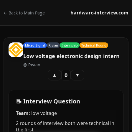
hardware-interview.com
← Back to Main Page
Mixed-Signal
Rivian
Internship
Technical Round
Low voltage electronic design intern
@
Rivian
0
▲
▼
📝 Interview Question
Team:
low voltage
2 rounds of interview both were technical in
the first