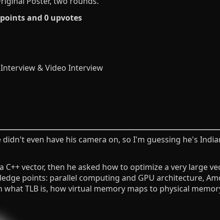
riginal Poster, two rounds.
 points and 0 upvotes
 Interview & Video Interview
e didn't even have his camera on, so I'm guessing he's Indi
n a C++ vector, then he asked how to optimize a very large v
edge points: parallel computing and GPU architecture, Amda
n what TLB is, how virtual memory maps to physical memory