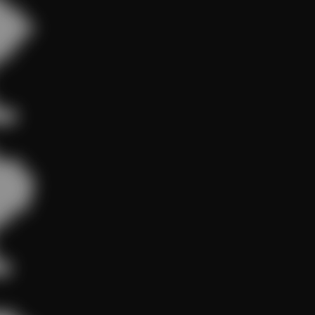


███

█████

███

█

██

███

█████

█████

████

█

█
