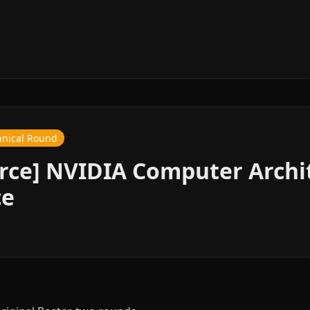
hnical Round
rce] NVIDIA Computer Archi
ce