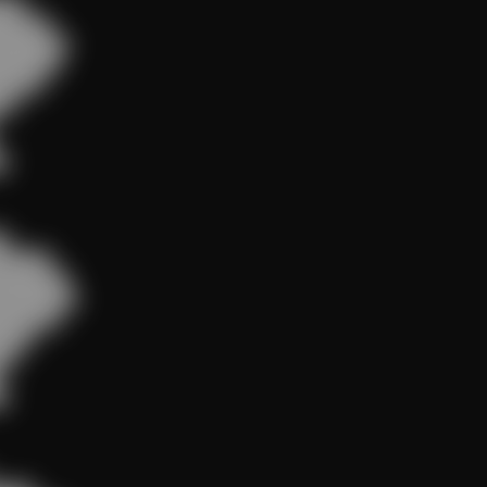
██

█████

███████

██████

████

█





█████

███████

████████

██████

███

█


