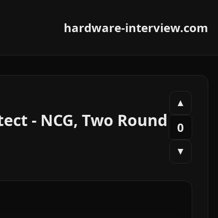
hardware-interview.com
▲
tect - NCG, Two Round
0
▼