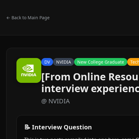
← Back to Main Page
DV
NVIDIA
New College Graduate
Tec
[From Online Resou
interview experien
@
NVIDIA
📝 Interview Question