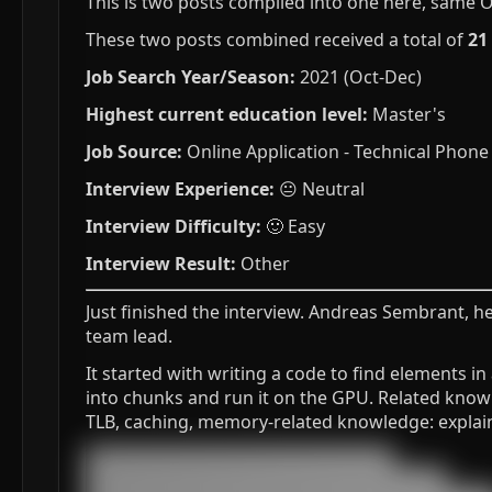
This is two posts compiled into one here, same O
These two posts combined received a total of
21
Job Search Year/Season:
2021 (Oct-Dec)
Highest current education level:
Master's
Job Source:
Online Application - Technical Phone
Interview Experience:
😐 Neutral
Interview Difficulty:
🙂 Easy
Interview Result:
Other
Just finished the interview. Andreas Sembrant, h
team lead.
It started with writing a code to find elements i
into chunks and run it on the GPU. Related knowl
TLB, caching, memory-related knowledge: explai
███████████████████████████████████

█████████████████████████████████████████
