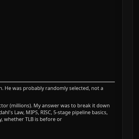
an. He was probably randomly selected, not a
ector (millions). My answer was to break it down
hl's Law, MIPS, RISC, 5-stage pipeline basics,
, whether TLB is before or