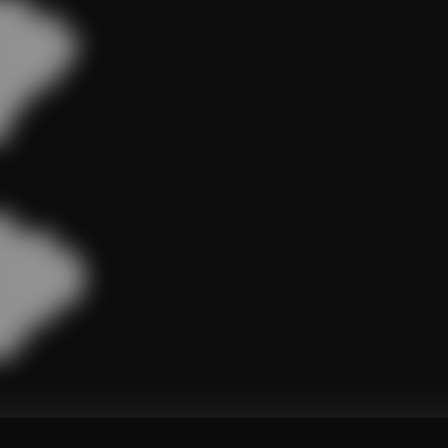
███

███████

█████████

████████

██████

███

█



█

██████

█████████

██████████

█████████

██████

███

█
