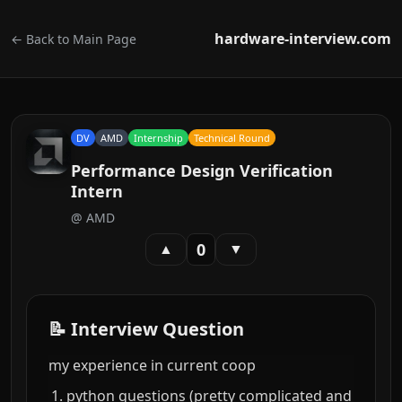
hardware-interview.com
← Back to Main Page
DV
AMD
Internship
Technical Round
Performance Design Verification
Intern
@
AMD
0
▲
▼
📝 Interview Question
my experience in current coop
python questions (pretty complicated and