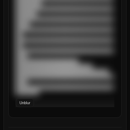
███████████

██████████████████████████████████████████
█████████

██████████████████████████████████████████
██████

██████████████████████████████████████████
███

██████████████████████████████████████████
███

██████████████████████████████████████████
█████

███████████████████████████

█████████████████████████████████

████████████████████████████████████████

██████████████████████████████████████████
█████

██████████████████████████████████████████
██████████
Unblur