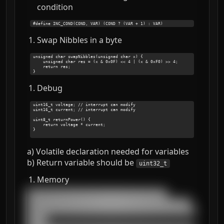
condition
Swap Nibbles in a byte
unsigned char swapNibbles(unsigned char x) {

    unsigned char res = (x & 0x0F) << 4 | (x & 0xF0) >> 4;

    return res;

Debug
uint16_t voltage; // interrupt can modify

uint16_t current; // interrupt can modify

uint8_t returnPower() {

    return voltage * current;

}

a) Volatile declaration needed for variables
b) Return variable should be
uint32_t
Memory
███████████████████████████████████

█████████████████████████████████████████

██████████████████████████████████████████
█████
