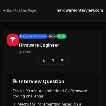
hardware-interview.com
← Back to Main Page
Embedded/Firmware
Tesla
Other
Firmware Engineer
@
Tesla
1
▲
▼
📝 Interview Question
Tesla's 90 minute embedded C / firmware
coding challenge:
Macro for incrementing based on a