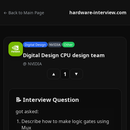
hardware-interview.com
← Back to Main Page
Digital Design
NVIDIA
Other
Digital Design CPU design team
@
NVIDIA
1
▲
▼
📝 Interview Question
got asked:
Describe how to make logic gates using
Mux