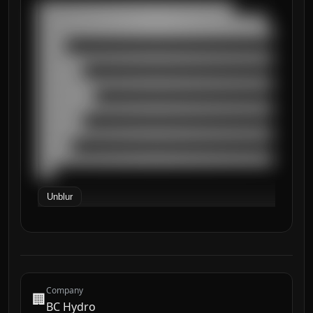
███████████████████████████████████

█████████████████████████████████████████

██████████████████████████████████████████
█████

██████████████████████████████████████████
████████

██████████████████████████████████████████
██████████

██████████████████████████████████████████
████████

██████████████████████████████████████████
██████

██████████████████████████████████████████
███
Unblur
Company
🏢
BC Hydro