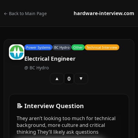
hardware-interview.com
← Back to Main Page
Power Systems
BC Hydro
Other
Technical Interview
Electrical Engineer
@
BC Hydro
0
▲
▼
📝 Interview Question
They aren’t looking too much for technical
background, more culture and critical
thinking They’ll likely ask questions