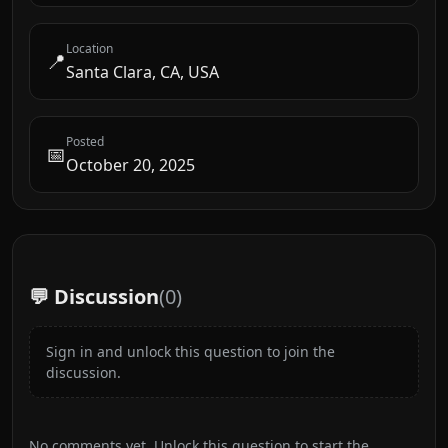
Location
📍
Santa Clara, CA, USA
Posted
📅
October 20, 2025
💬 Discussion
(
0
)
Sign in and unlock this question to join the
discussion.
No comments yet. Unlock this question to start the