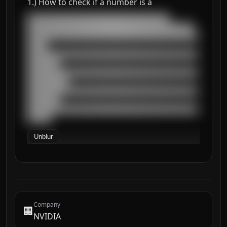
1.) How to check if a number is a
███████████████████████████████████

█████████████████████████████████████████

██████████████████████████████████████████
█████

██████████████████████████████████████████
████████

██████████████████████████████████████████
██████████

██████████████████████████████████████████
████████

██████████████████████████████████████████
██████
Unblur
Company
🏢
NVIDIA