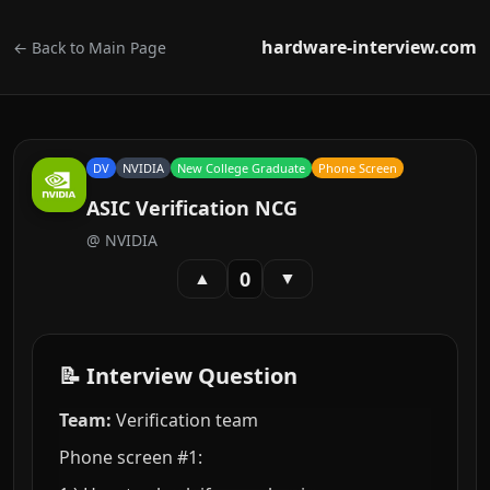
hardware-interview.com
← Back to Main Page
DV
NVIDIA
New College Graduate
Phone Screen
ASIC Verification NCG
@
NVIDIA
0
▲
▼
📝 Interview Question
Team:
Verification team
Phone screen #1: