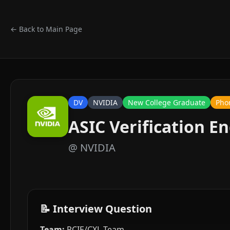
← Back to Main Page
DV
NVIDIA
New College Graduate
Pho
ASIC Verification E
@
NVIDIA
📝 Interview Question
Team:
PCIE/CXL Team