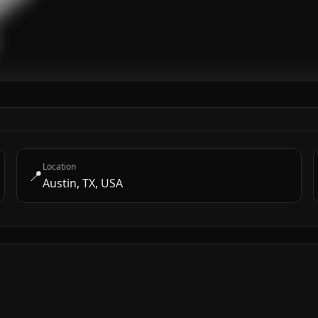
█

Location
📍
Austin, TX, USA