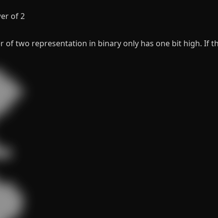
er of 2
 of two representation in binary only has one bit high. If 


███

█████

███

█

██

███

█████

█████

████
