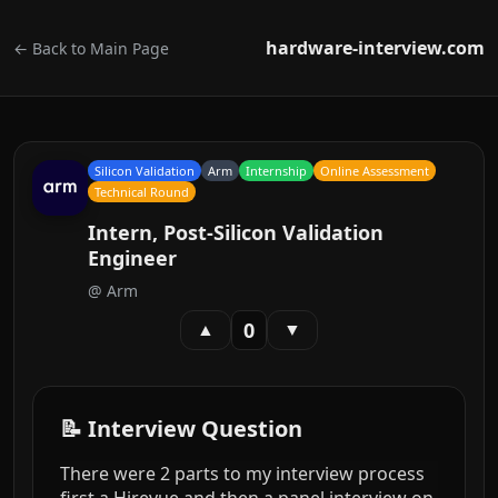
hardware-interview.com
← Back to Main Page
Silicon Validation
Arm
Internship
Online Assessment
Technical Round
Intern, Post-Silicon Validation
Engineer
@
Arm
0
▲
▼
📝 Interview Question
There were 2 parts to my interview process