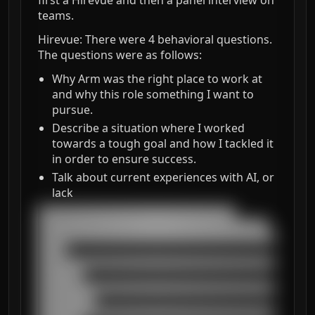
first a Hirevue and then a panel interview on
teams.
Hirevue: There were 4 behavioral questions.
The questions were as follows:
Why Arm was the right place to work at
and why this role something I want to
pursue.
Describe a situation where I worked
towards a tough goal and how I tackled it
in order to ensure success.
Talk about current experiences with AI, or
lack
███████████████████████████████████

█████████████████████████████████████████

██████████████████████████████████████████
█████

██████████████████████████████████████████
████████

██████████████████████████████████████████
██████████

██████████████████████████████████████████