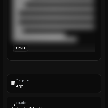
██████████████████████████████████████████
██████

██████████████████████████████████████████
███

██████████████████████████████████████████
███

██████████████████████████████████████████
█████

███████████████████████████

█████████████████████████████████
Unblur
Company
🏢
Arm
Location
📍