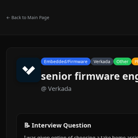
← Back to Main Page
Embedded/Firmware
Verkada
Other
P
senior firmware en
@
Verkada
📝 Interview Question
I was given option of choosing a take home ass