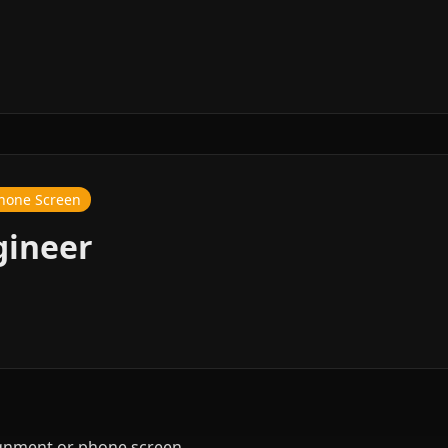
hone Screen
gineer
ignment or phone screen.