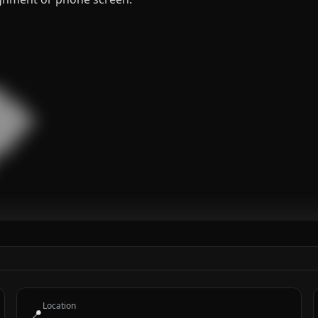


███

█████

███

█

Location
📍