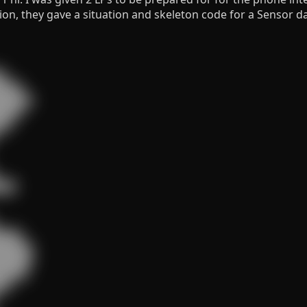
tion, they gave a situation and skeleton code for a Sensor 


███

█████

███

█

██

███

█████

█████

████

█
