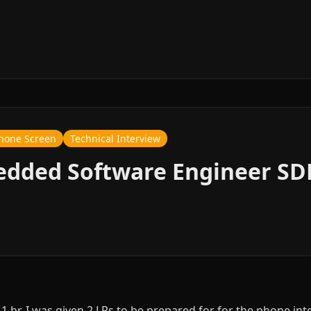
hone Screen
Technical Interview
edded Software Engineer SD
1 hr. I was given 2 LPs to be prepared for for the phone i