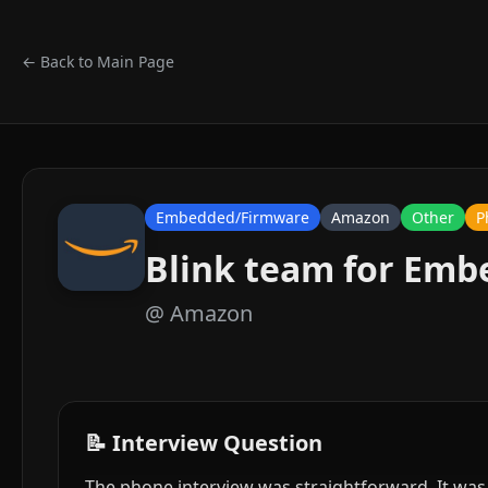
← Back to Main Page
Embedded/Firmware
Amazon
Other
P
Blink team for Emb
@
Amazon
📝 Interview Question
The phone interview was straightforward. It was 