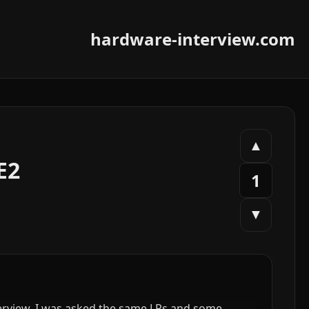
hardware-interview.com
▲
E2
1
▼
nterview. I was asked the same LPs and some