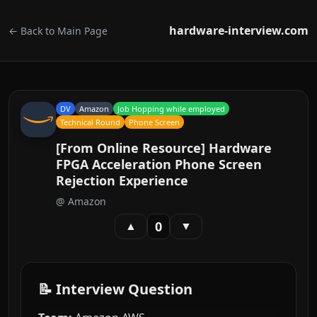
hardware-interview.com
← Back to Main Page
DV
Amazon
Job Hopping while employed
Technical Round
Phone Screen
[From Online Resource] Hardware
FPGA Acceleration Phone Screen
Rejection Experience
@
Amazon
0
▲
▼
📝 Interview Question