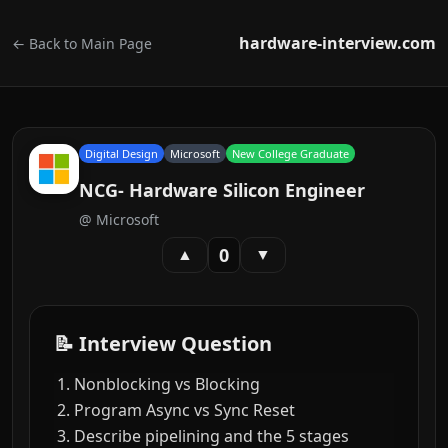
hardware-interview.com
← Back to Main Page
Digital Design
Microsoft
New College Graduate
NCG- Hardware Silicon Engineer
@
Microsoft
0
▲
▼
📝 Interview Question
Nonblocking vs Blocking
Program Async vs Sync Reset
Describe pipelining and the 5 stages