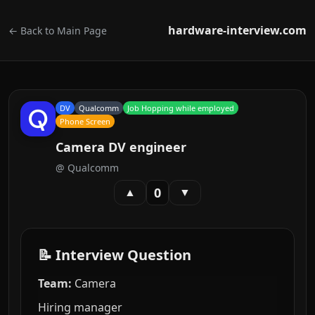
hardware-interview.com
← Back to Main Page
DV
Qualcomm
Job Hopping while employed
Phone Screen
Camera DV engineer
@
Qualcomm
0
▲
▼
📝 Interview Question
Team:
Camera
Hiring manager