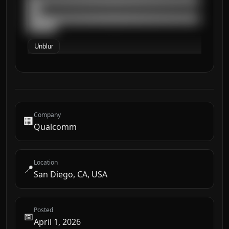
██████████████████████████████████████████
███

██████████████████████████████████████████
███████
Unblur
Company
🏢
Qualcomm
Location
📍
San Diego, CA, USA
Posted
📅
April 1, 2026