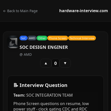
hardware-interview.com
← Back to Main Page
SoC
AMD
Other
Phone Screen
Technical Interview
SOC DESIGN ENGINER
@
AMD
0
▲
▼
📝 Interview Question
Team:
SOC INTEGRATION TEAM
Phone Screen questions on resume, low
power stuff - clock gating CDC and RDC