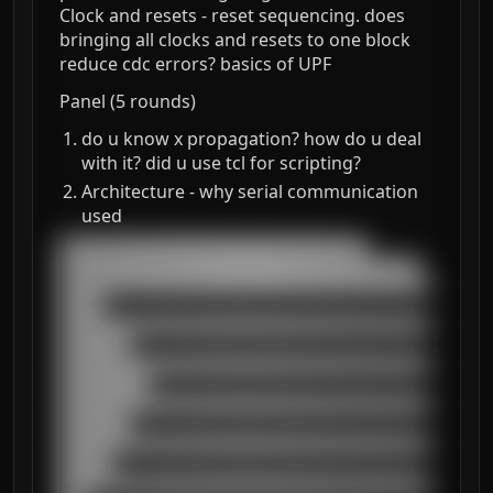
Clock and resets - reset sequencing. does
bringing all clocks and resets to one block
reduce cdc errors? basics of UPF
Panel (5 rounds)
do u know x propagation? how do u deal
with it? did u use tcl for scripting?
Architecture - why serial communication
used
███████████████████████████████████

█████████████████████████████████████████

██████████████████████████████████████████
█████

██████████████████████████████████████████
████████

██████████████████████████████████████████
██████████

██████████████████████████████████████████
████████

██████████████████████████████████████████
██████

██████████████████████████████████████████