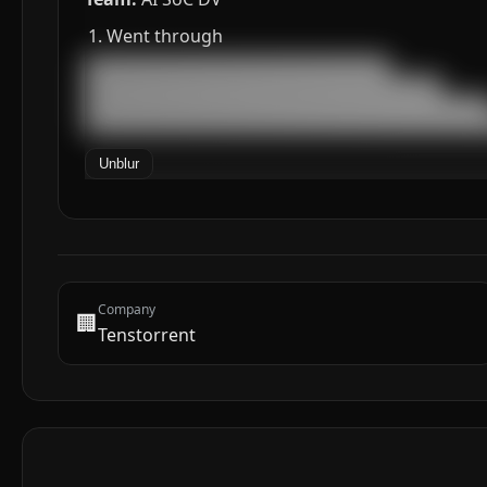
Went through
███████████████████████████████████

█████████████████████████████████████████

███████████████████████████████████████████████
██████████████████████████████████████████████
Unblur
Company
🏢
Tenstorrent