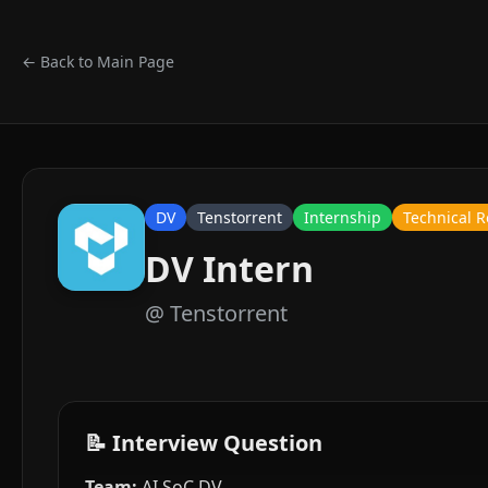
← Back to Main Page
DV
Tenstorrent
Internship
Technical 
DV Intern
@
Tenstorrent
📝 Interview Question
Team:
AI SoC DV