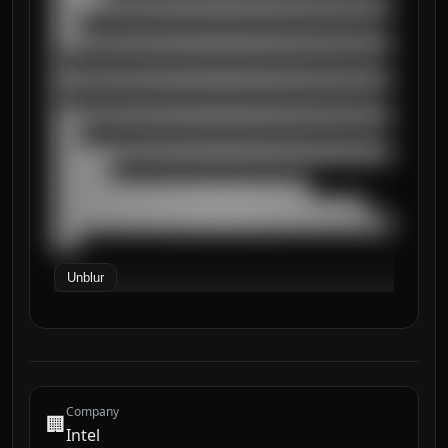
██████████████████████████████████████████
███

██████████████████████████████████████████
█

██████████████████████████████████████████
█

██████████████████████████████████████████
███

██████████████████████████████████████████
███████

████████████████████████████████

███████████████████████████████████████

██████████████████████████████████████████
███
Unblur
Company
🏢
Intel