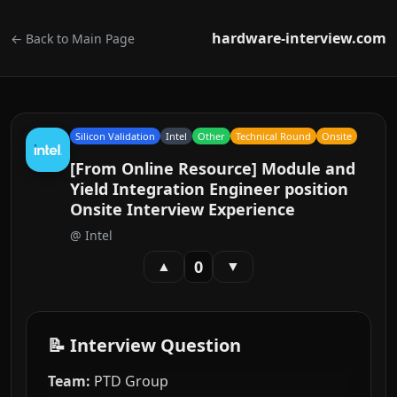
hardware-interview.com
← Back to Main Page
Silicon Validation
Intel
Other
Technical Round
Onsite
[From Online Resource] Module and
Yield Integration Engineer position
Onsite Interview Experience
@
Intel
0
▲
▼
📝 Interview Question
Team:
PTD Group