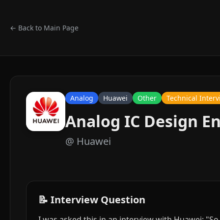
← Back to Main Page
Analog
Huawei
Other
Technical Inter
Analog IC Design E
@
Huawei
📝 Interview Question
I was asked this in an interview with Huawei: "So, 