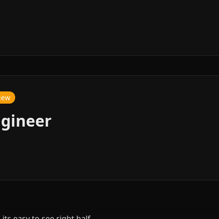
view
ngineer
its easy to see right half