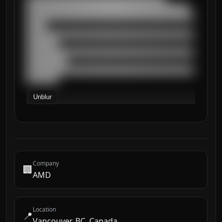
█████████████████████████████████████████

██████████████████████████████████████████
█████

██████████████████████████████████████████
████████

██████████████████████████████████████████
██████████

██████████████████████████████████████████
████████
Unblur
Company
🏢
AMD
Location
📍
Vancouver, BC, Canada