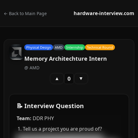
hardware-interview.com
← Back to Main Page
Physical Design
AMD
Internship
Technical Round
Memory Architechture Intern
@
AMD
0
▲
▼
📝 Interview Question
Team:
DDR PHY
Tell us a project you are proud of?
███████████████████████████████████
