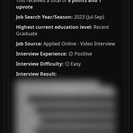
This received a total of
8 points and 1
upvote
Job Search Year/Season:
2023 (Jul-Sep)
Highest current education level:
Recent
Graduate
Job Source:
Applied Online - Video Interview
Interview Experience:
😐 Positive
Interview Difficulty:
🙂 Easy
Interview Result:
███████████████████████████████████

█████████████████████████████████████████

██████████████████████████████████████████
█████

██████████████████████████████████████████
████████

██████████████████████████████████████████
██████████

██████████████████████████████████████████
████████
