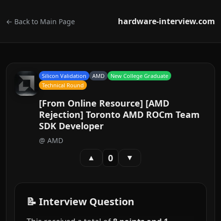
hardware-interview.com
← Back to Main Page
Silicon Validation
AMD
New College Graduate
Technical Round
[From Online Resource] [AMD
Rejection] Toronto AMD ROCm Team
SDK Developer
@
AMD
0
▲
▼
📝 Interview Question