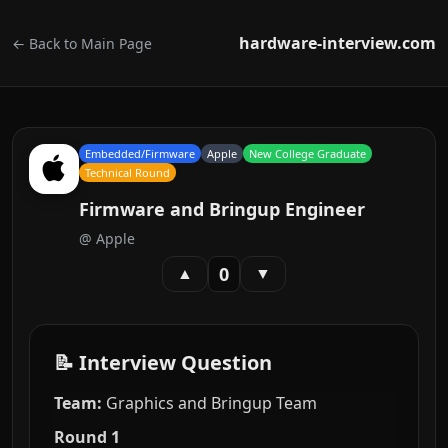
hardware-interview.com
← Back to Main Page
Embedded/Firmware
Apple
New College Graduate
Technical Round
Firmware and Bringup Engineer
@
Apple
0
▲
▼
📝 Interview Question
Team:
Graphics and Bringup Team
Round 1