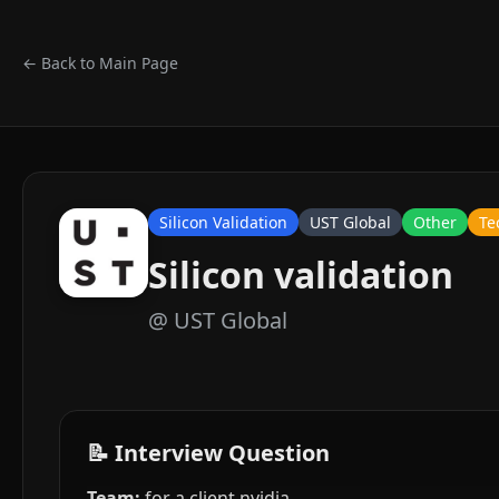
← Back to Main Page
Silicon Validation
UST Global
Other
Te
Silicon validation
@
UST Global
📝 Interview Question
Team:
for a client nvidia