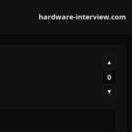
hardware-interview.com
▲
0
▼