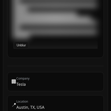
███

██████████████████████████████████████████
███████

████████████████████████████████

███████████████████████████████████████

██████████████████████████████████████████
███

██████████████████████████████████████████
████████
Unblur
Company
🏢
Tesla
Location
📍
Austin, TX, USA