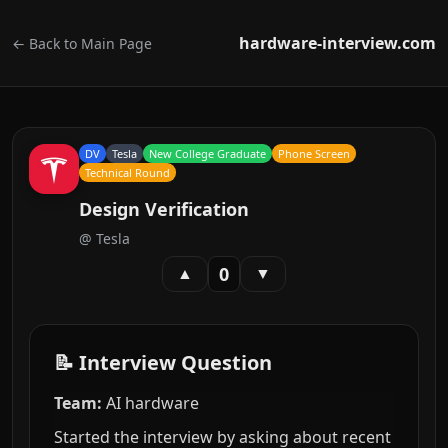
hardware-interview.com
← Back to Main Page
DV
Tesla
New College Graduate
Phone Screen
Technical Round
Design Verification
@
Tesla
0
▲
▼
📝 Interview Question
Team:
AI hardware
Started the interview by asking about recent