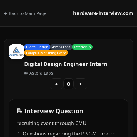
hardware-interview.com
← Back to Main Page
Digital Design
Astera Labs
Internship
Campus Recruiting Event
Digital Design Engineer Intern
@
Astera Labs
0
▲
▼
📝 Interview Question
recruiting event through CMU
Questions regarding the RISC-V Core on