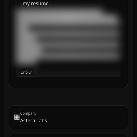
my resume.
███████████████████████████████████

█████████████████████████████████████████

██████████████████████████████████████████
█████

██████████████████████████████████████████
████████

██████████████████████████████████████████
██████████

██████████████████████████████████████████
████████
Unblur
Company
🏢
Astera Labs