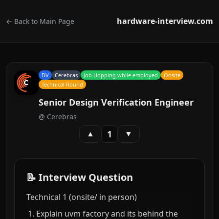
hardware-interview.com
← Back to Main Page
DV
Cerebras
Job Hopping while employed
Onsite
Technical Round
Senior Design Verification Engineer
@
Cerebras
1
▲
▼
📝 Interview Question
Technical 1 (onsite/ in person)
Explain uvm factory and its behind the