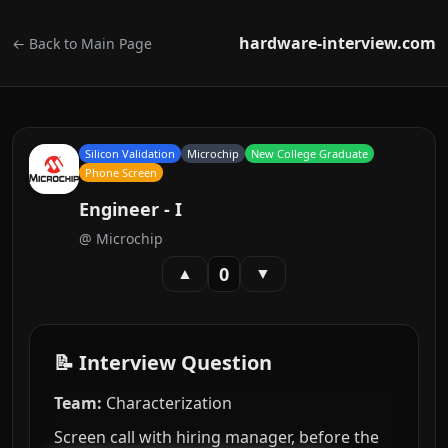
hardware-interview.com
← Back to Main Page
Silicon Validation
Microchip
New College Graduate
Phone Screen
Engineer - I
@
Microchip
0
▲
▼
📝 Interview Question
Team:
Characterization
Screen call with hiring manager, before the