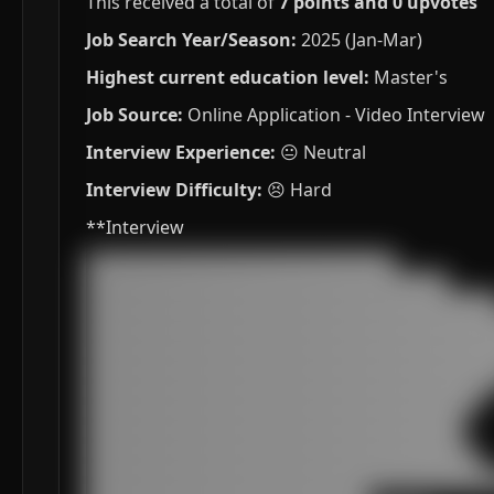
This received a total of
7 points and 0 upvotes
Job Search Year/Season:
2025 (Jan-Mar)
Highest current education level:
Master's
Job Source:
Online Application - Video Interview
Interview Experience:
😐 Neutral
Interview Difficulty:
😣 Hard
**Interview
███████████████████████████████████

█████████████████████████████████████████

███████████████████████████████████████████████
███████████████████████████████████████████████
███████████████████████████████████████████████
███████████████████████████████████████████████
███████████████████████████████████████████████
█████████████████████████████████████████████

███████████████████████████████████████████

███████████████████████████████████████████

█████████████████████████████████████████████

███████████████████████████████████████████████