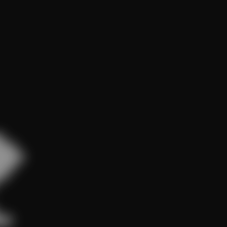


███

█████

███

█

██
