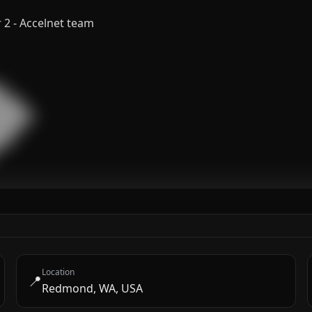
 2 - Accelnet team


███

█████

███

█

Location
📍
Redmond, WA, USA