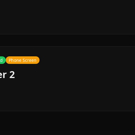
ed
Phone Screen
er 2