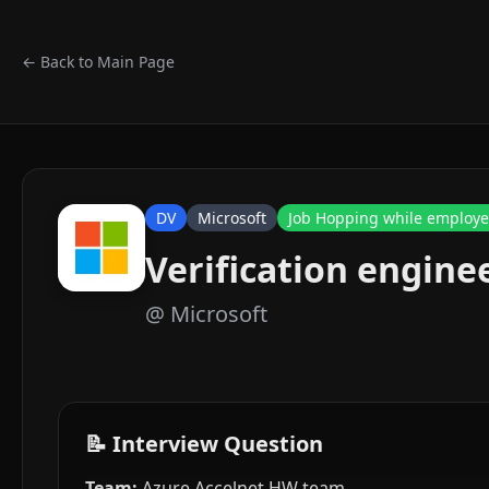
← Back to Main Page
DV
Microsoft
Job Hopping while employ
Verification engine
@
Microsoft
📝 Interview Question
Team:
Azure Accelnet HW team