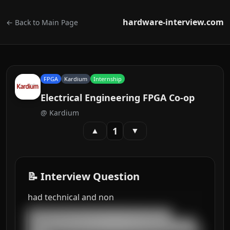
hardware-interview.com
← Back to Main Page
FPGA
Kardium
Internship
Electrical Engineering FPGA Co-op
@
Kardium
1
▲
▼
📝 Interview Question
had technical and non
███████████████████████████████████

█████████████████████████████████████████
