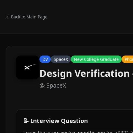
← Back to Main Page
DV
SpaceX
New College Graduate
Pho
Design Verification
@
SpaceX
📝 Interview Question
I gave the interview few months ago for a NCG D