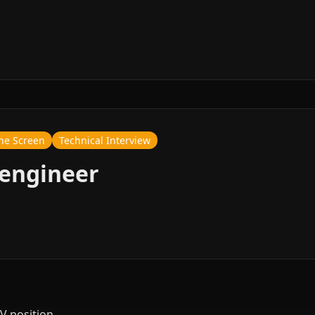
ne Screen
Technical Interview
 engineer
V position.