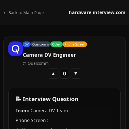
hardware-interview.com
← Back to Main Page
DV
Qualcomm
Other
Phone Screen
Camera DV Engineer
@
Qualcomm
0
▲
▼
📝 Interview Question
Team:
Camera DV Team
Phone Screen :