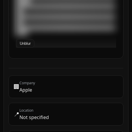
██████

██████████████████████████████████████████
███

██████████████████████████████████████████
███

██████████████████████████████████████████
█████
Unblur
Company
🏢
Apple
Location
📍
Not specified