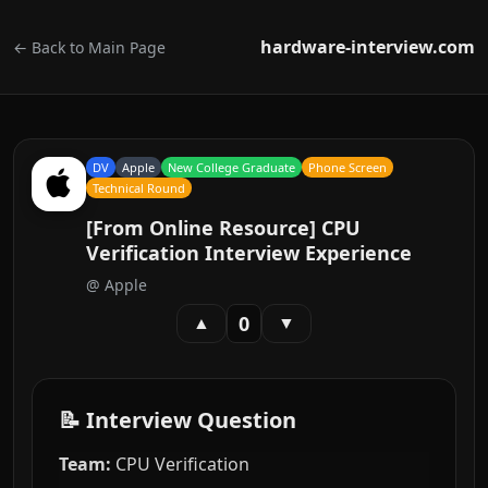
hardware-interview.com
← Back to Main Page
DV
Apple
New College Graduate
Phone Screen
Technical Round
[From Online Resource] CPU
Verification Interview Experience
@
Apple
0
▲
▼
📝 Interview Question
Team:
CPU Verification