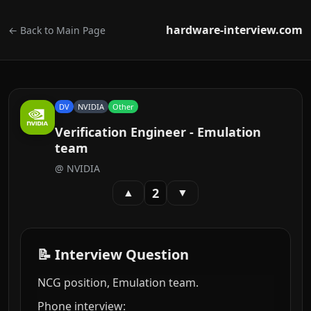
hardware-interview.com
← Back to Main Page
DV
NVIDIA
Other
Verification Engineer - Emulation
team
@
NVIDIA
2
▲
▼
📝 Interview Question
NCG position, Emulation team.
Phone interview: