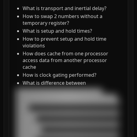
What is transport and inertial delay?
How to swap 2 numbers without a
temporary register?
What is setup and hold times?
How to prevent setup and hold time
violations
How does cache from one processor
access data from another processor
cache
How is clock gating performed?
What is difference between
███████████████████████████████████

█████████████████████████████████████████

██████████████████████████████████████████
█████

██████████████████████████████████████████
████████

██████████████████████████████████████████
██████████

██████████████████████████████████████████