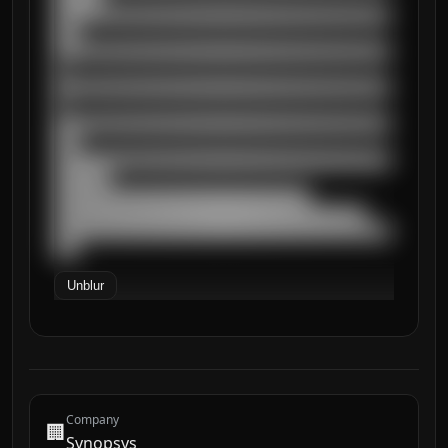
██████████████████████████████████████████
███

██████████████████████████████████████████
█

██████████████████████████████████████████
█

██████████████████████████████████████████
███

██████████████████████████████████████████
███████

████████████████████████████████

███████████████████████████████████████

██████████████████████████████████████████
███
Unblur
Company
🏢
Synopsys