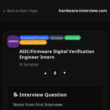
hardware-interview.com
← Back to Main Page
Embedded/Firmware
Synopsys
Internship
Technical Interview
ASIC/Firmware Digital Verification
Engineer Intern
@
Synopsys
8
▲
▼
📝 Interview Question
Notes from First Interview: