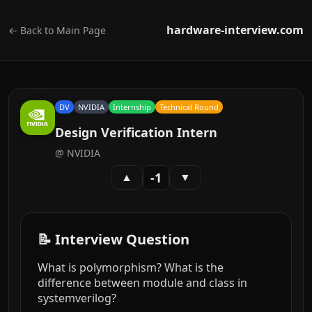
hardware-interview.com
← Back to Main Page
DV
NVIDIA
Internship
Technical Round
Design Verification Intern
@
NVIDIA
-1
▲
▼
📝 Interview Question
What is polymorphism? What is the
difference between module and class in
systemverilog?