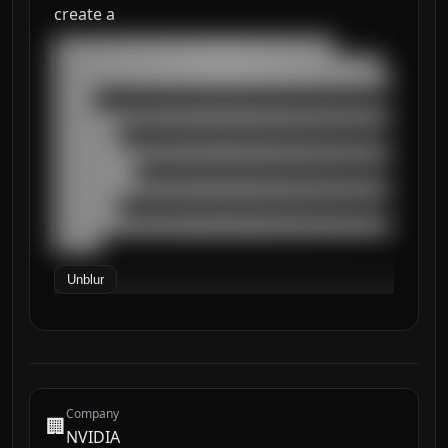
create a
███████████████████████████████████

█████████████████████████████████████████

██████████████████████████████████████████
█████

██████████████████████████████████████████
████████

██████████████████████████████████████████
██████████

██████████████████████████████████████████
████████

██████████████████████████████████████████
██████
Unblur
Company
🏢
NVIDIA