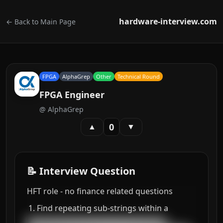
hardware-interview.com
← Back to Main Page
FPGA
AlphaGrep
Other
Technical Round
FPGA Engineer
@
AlphaGrep
0
▲
▼
📝 Interview Question
HFT role - no finance related questions
Find repeating sub-strings within a
███████████████████████████████████
