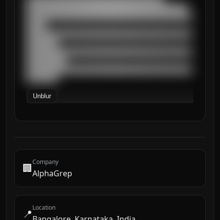
█████████████████████████████████████████

██████████████████████████████████████████
█████

██████████████████████████████████████████
████████

██████████████████████████████████████████
██████████

██████████████████████████████████████████
████████
Unblur
Company
🏢
AlphaGrep
Location
📍
Bangalore, Karnataka, India