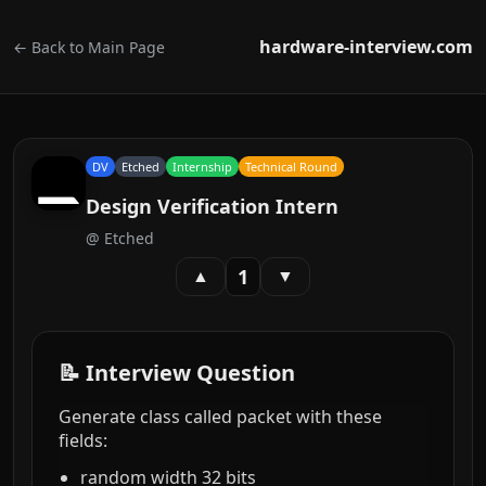
hardware-interview.com
← Back to Main Page
DV
Etched
Internship
Technical Round
Design Verification Intern
@
Etched
1
▲
▼
📝 Interview Question
Generate class called packet with these
fields:
random width 32 bits