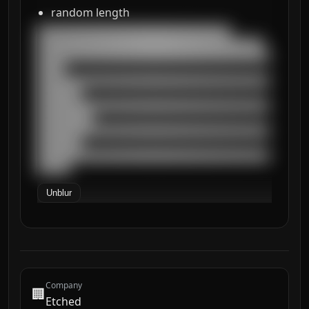
random length
███████████████████████████████████

█████████████████████████████████████████

██████████████████████████████████████████
█████

██████████████████████████████████████████
████████

██████████████████████████████████████████
██████████

██████████████████████████████████████████
████████

██████████████████████████████████████████
██████
Unblur
Company
🏢
Etched