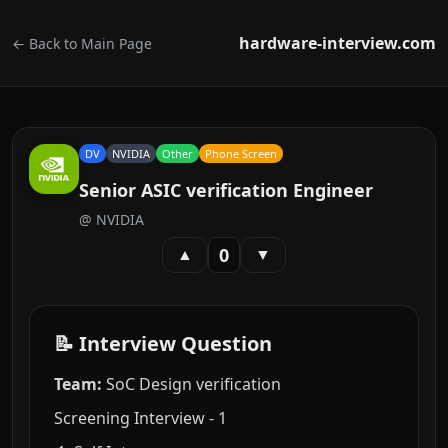
hardware-interview.com
← Back to Main Page
DV
NVIDIA
Other
Phone Screen
Senior ASIC verification Engineer
@
NVIDIA
0
▲
▼
📝 Interview Question
Team:
SoC Design verification
Screening Interview - 1