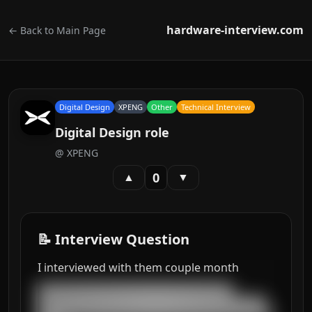
hardware-interview.com
← Back to Main Page
Digital Design
XPENG
Other
Technical Interview
Digital Design role
@
XPENG
0
▲
▼
📝 Interview Question
I interviewed with them couple month
███████████████████████████████████

█████████████████████████████████████████
