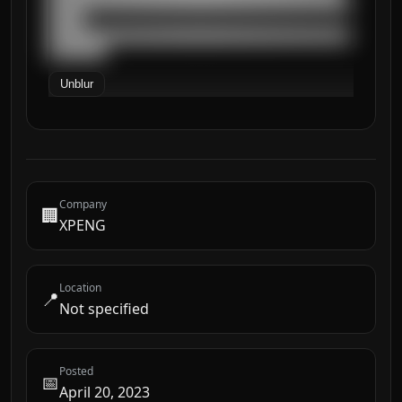
██████████████████████████████████████████
█████

██████████████████████████████████████████
████████
Unblur
Company
🏢
XPENG
Location
📍
Not specified
Posted
📅
April 20, 2023