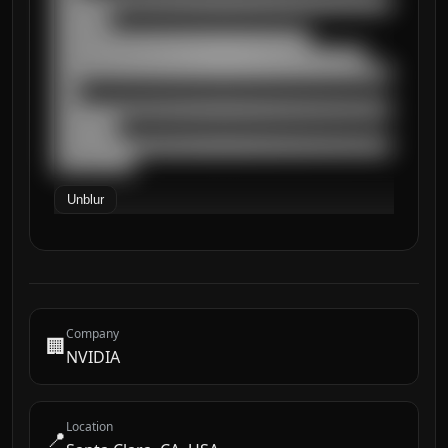
██████████████████████████████████████████
███████

████████████████████████████████

███████████████████████████████████████

██████████████████████████████████████████
███

██████████████████████████████████████████
████████

██████████████████████████████████████████
██████████
Unblur
Company
🏢
NVIDIA
Location
📍