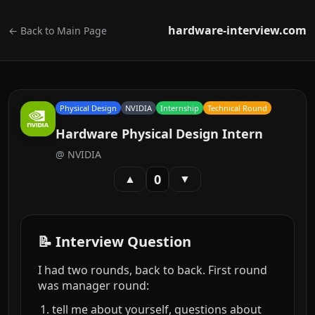
hardware-interview.com
← Back to Main Page
Physical Design
NVIDIA
Internship
Technical Round
Hardware Physical Design Intern
@
NVIDIA
0
▲
▼
📝 Interview Question
I had two rounds, back to back. First round
was manager round:
tell me about yourself, questions about