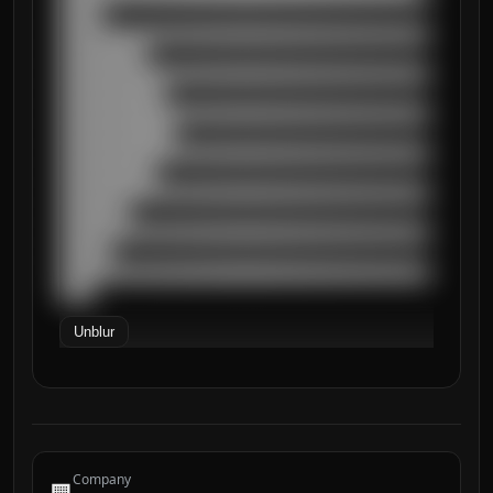
█████

██████████████████████████████████████████
██████████

██████████████████████████████████████████
████████████

██████████████████████████████████████████
█████████████

██████████████████████████████████████████
███████████

██████████████████████████████████████████
████████

██████████████████████████████████████████
██████

██████████████████████████████████████████
████
Unblur
Company