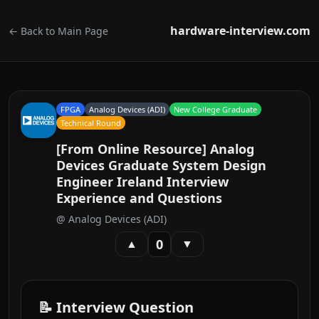
hardware-interview.com
← Back to Main Page
FPGA
Analog Devices (ADI)
New College Graduate
Technical Round
[From Online Resource] Analog
Devices Graduate System Design
Engineer Ireland Interview
Experience and Questions
@
Analog Devices (ADI)
0
▲
▼
📝 Interview Question