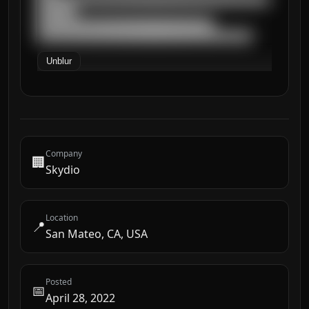
███████

████████████████████████████████

███████████████████████████████████████
Unblur
Company
🏢
Skydio
Location
📍
San Mateo, CA, USA
Posted
📅
April 28, 2022