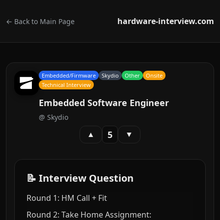
hardware-interview.com
← Back to Main Page
Embedded/Firmware
Skydio
Other
Onsite
Technical Interview
Embedded Software Engineer
@
Skydio
5
▲
▼
📝 Interview Question
Round 1: HM Call + Fit
Round 2: Take Home Assignment: