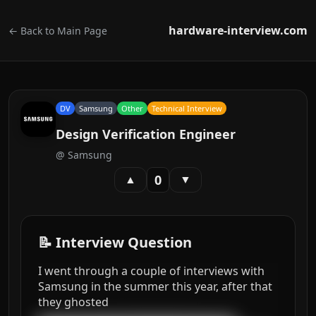
hardware-interview.com
← Back to Main Page
DV
Samsung
Other
Technical Interview
Design Verification Engineer
@
Samsung
0
▲
▼
📝 Interview Question
I went through a couple of interviews with
Samsung in the summer this year, after that
they ghosted