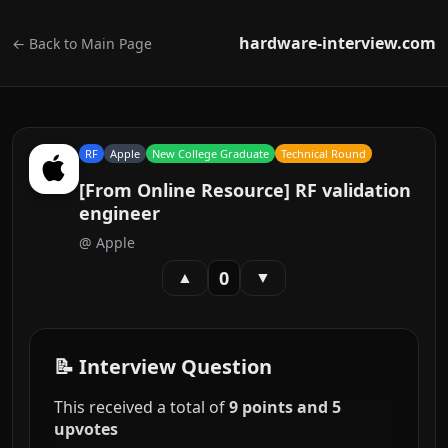
hardware-interview.com
← Back to Main Page
RF
Apple
New College Graduate
Technical Round
[From Online Resource] RF validation
engineer
@
Apple
0
▲
▼
📝 Interview Question
This received a total of
9 points and 5
upvotes