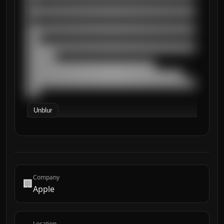
█

██████████████████████████████████████████
█

██████████████████████████████████████████
███

██████████████████████████████████████████
███████

████████████████████████████████

███████████████████████████████████████

██████████████████████████████████████████
███
Unblur
Company
🏢
Apple
Location