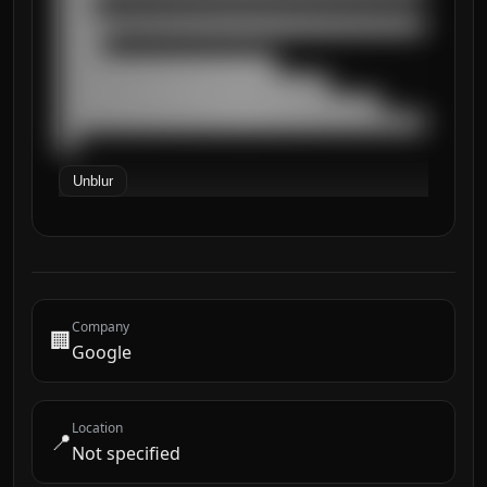
████

██████████████████████████████████████████
█████

█████████████████████████

███████████████████████████████

█████████████████████████████████████

██████████████████████████████████████████
██
Unblur
Company
🏢
Google
Location
📍
Not specified