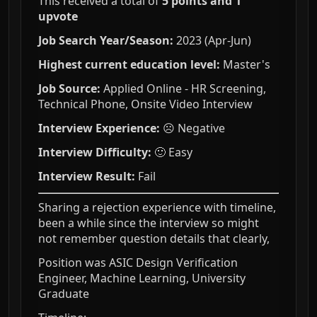
This received a total of
5 points and 1
upvote
Job Search Year/Season:
2023 (Apr-Jun)
Highest current education level:
Master's
Job Source:
Applied Online - HR Screening,
Technical Phone, Onsite Video Interview
Interview Experience:
☹️ Negative
Interview Difficulty:
🙂 Easy
Interview Result:
Fail
Sharing a rejection experience with timeline,
been a while since the interview so might
not remember question details that clearly,
Position was ASIC Design Verification
Engineer, Machine Learning, University
Graduate