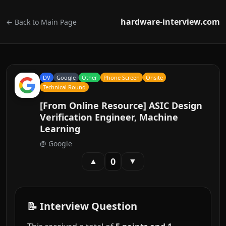
hardware-interview.com
← Back to Main Page
DV
Google
Other
Phone Screen
Onsite
Technical Round
[From Online Resource] ASIC Design
Verification Engineer, Machine
Learning
@
Google
0
▲
▼
📝 Interview Question