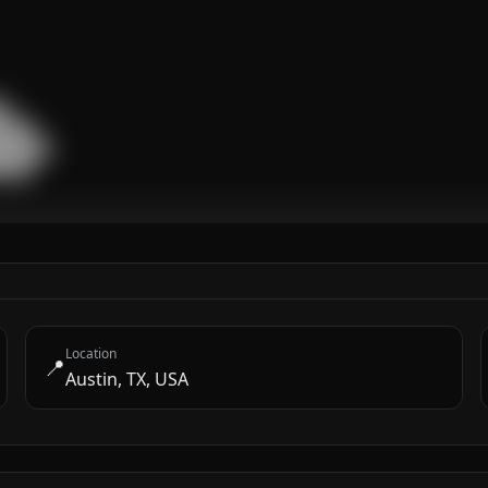


███

█████

████
Location
📍
Austin, TX, USA