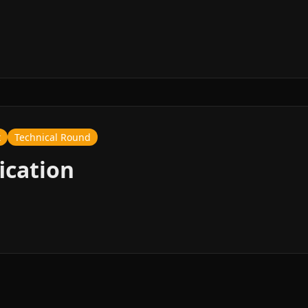
t
Technical Round
ication