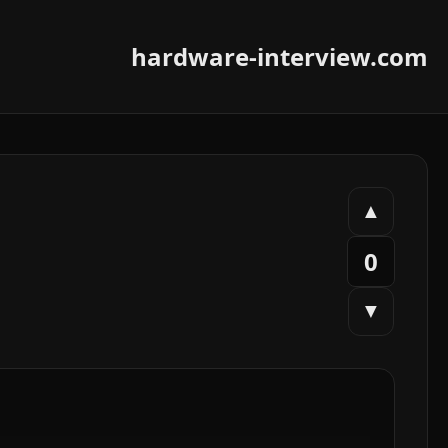
hardware-interview.com
▲
0
▼