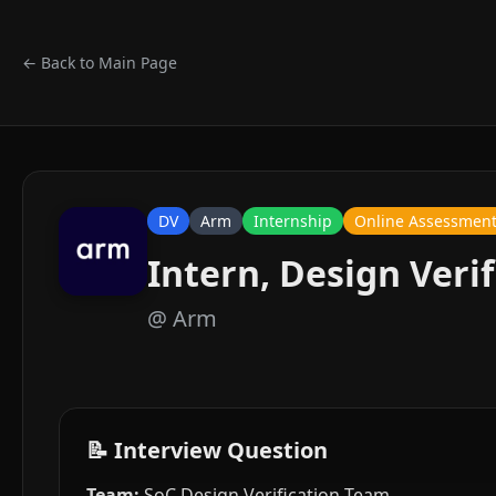
← Back to Main Page
DV
Arm
Internship
Online Assessmen
Intern, Design Verif
@
Arm
📝 Interview Question
Team:
SoC Design Verification Team