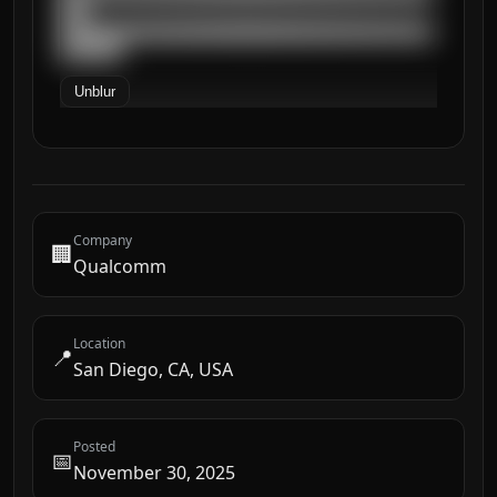
███

██████████████████████████████████████████
███████
Unblur
Company
🏢
Qualcomm
Location
📍
San Diego, CA, USA
Posted
📅
November 30, 2025