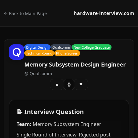
hardware-interview.com
← Back to Main Page
Digital Design
Qualcomm
New College Graduate
Technical Round
Phone Screen
Memory Subsystem Design Engineer
@
Qualcomm
0
▲
▼
📝 Interview Question
Team:
Memory Subsystem Engineer
Single Round of Interview, Rejected post