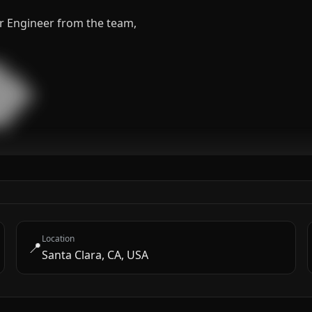
or Engineer from the team,


███

█████

███

██
Location
📍
Santa Clara, CA, USA