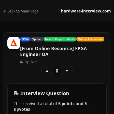
hardware-interview.com
← Back to Main Page
FPGA
Optiver
New College Graduate
Online Assessment
[From Online Resource] FPGA
Engineer OA
@
Optiver
0
▲
▼
📝 Interview Question
This received a total of
6 points and 5
upvotes