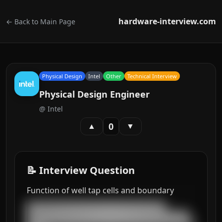
hardware-interview.com
← Back to Main Page
Physical Design
Intel
Other
Technical Interview
Physical Design Engineer
@
Intel
0
▲
▼
📝 Interview Question
Function of well tap cells and boundary
███████████████████████████████████

█████████████████████████████████████████
