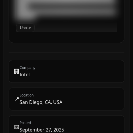
██████████████████████████████████████████
█████

██████████████████████████████████████████
████████
Unblur
Company
🏢
Intel
Location
📍
San Diego, CA, USA
Posted
📅
September 27, 2025